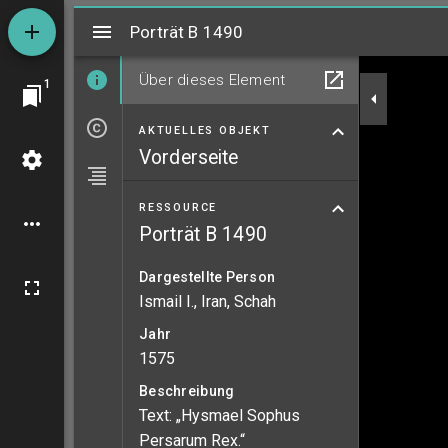
Mirador
Porträt B 1490
Porträt B 1490
Über dieses Element
1
AKTUELLES OBJEKT
Vorderseite
RESSOURCE
Porträt B 1490
Dargestellte Person
Ismail I., Iran, Schah
Jahr
1575
Beschreibung
Text: „Hysmael Sophus
Persarum Rex.“