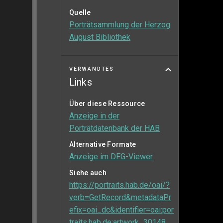
Quelle
Porträtsammlung der Herzog
August Bibliothek
VERWANDTES
Links
Über diese Ressource
Anzeige in der
Porträtdatenbank der HAB
Alternative Formate
Anzeige im DFG-Viewer
Siehe auch
https://portraits.hab.de/oai/?
verb=GetRecord&metadataPr
efix=oai_dc&identifier=oai:por
traits.hab.de:artwork_30148