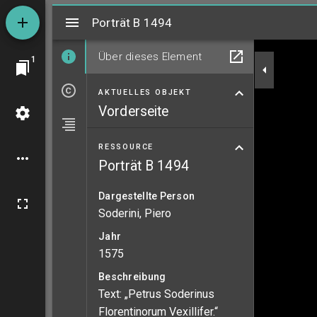
Mirador
Porträt B 1494
Porträt B 1494
Über dieses Element
1
AKTUELLES OBJEKT
Vorderseite
RESSOURCE
Porträt B 1494
Dargestellte Person
Soderini, Piero
Jahr
1575
Beschreibung
Text: „Petrus Soderinus
Florentinorum Vexillifer.“