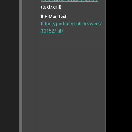
(text/xml)
IIIF-Manifest
https://portraits.hab.de/werk/
30152/iiif/