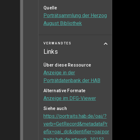
Quelle
Porträtsammlung der Herzog
August Bibliothek
VERWANDTES
Links
Über diese Ressource
Anzeige in der
Porträtdatenbank der HAB
Alternative Formate
Anzeige im DFG-Viewer
Siehe auch
https://portraits.hab.de/oai/?
verb=GetRecord&metadataPr
efix=oai_dc&identifier=oai:por
traits.hab.de:artwork_30152