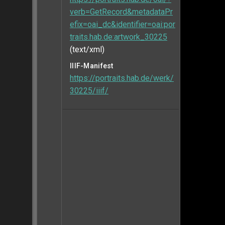
verb=GetRecord&metadataPr
efix=oai_dc&identifier=oai:por
traits.hab.de:artwork_30225
(text/xml)
IIIF-Manifest
https://portraits.hab.de/werk/
30225/iiif/