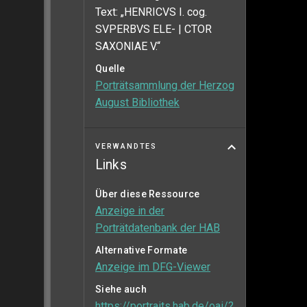
Text: „HENRICVS I. cog.
SVPERBVS ELE- | CTOR
SAXONIAE V.“
Quelle
Porträtsammlung der Herzog
August Bibliothek
VERWANDTES
Links
Über diese Ressource
Anzeige in der
Porträtdatenbank der HAB
Alternative Formate
Anzeige im DFG-Viewer
Siehe auch
https://portraits.hab.de/oai/?