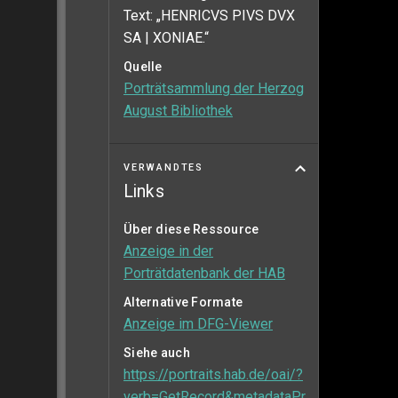
Text: „HENRICVS PIVS DVX
SA | XONIAE.“
Quelle
Porträtsammlung der Herzog
August Bibliothek
VERWANDTES
Links
Über diese Ressource
Anzeige in der
Porträtdatenbank der HAB
Alternative Formate
Anzeige im DFG-Viewer
Siehe auch
https://portraits.hab.de/oai/?
verb=GetRecord&metadataPr