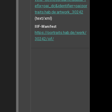
efix=oai_dc&identifier=oai:por
traits.hab.de:artwork_30242
(text/xml)
IIIF-Manifest
https://portraits.hab.de/werk/
30242/iiif/