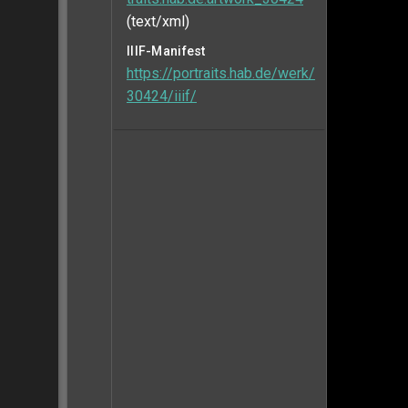
(text/xml)
IIIF-Manifest
https://portraits.hab.de/werk/
30424/iiif/