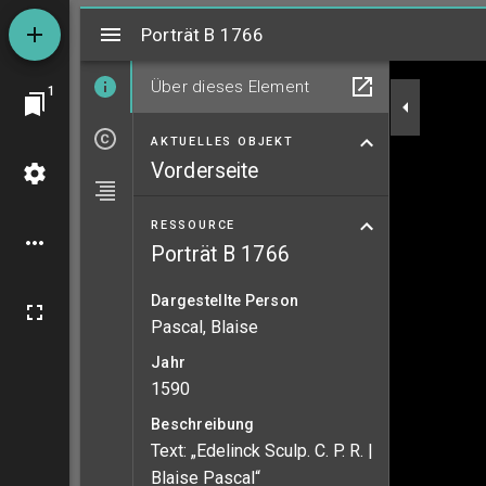
Mirador
Porträt B 1766
Porträt B 1766
Über dieses Element
1
AKTUELLES OBJEKT
Vorderseite
RESSOURCE
Porträt B 1766
Dargestellte Person
Pascal, Blaise
Jahr
1590
Beschreibung
Text: „Edelinck Sculp. C. P. R. |
Blaise Pascal“