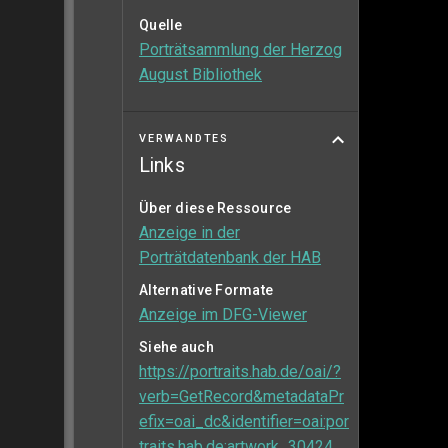
Quelle
Porträtsammlung der Herzog
August Bibliothek
VERWANDTES
Links
Über diese Ressource
Anzeige in der
Porträtdatenbank der HAB
Alternative Formate
Anzeige im DFG-Viewer
Siehe auch
https://portraits.hab.de/oai/?
verb=GetRecord&metadataPr
efix=oai_dc&identifier=oai:por
traits.hab.de:artwork_30424