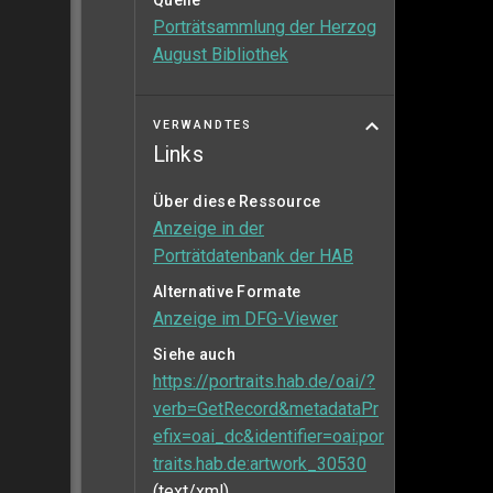
Quelle
Porträtsammlung der Herzog
August Bibliothek
VERWANDTES
Links
Über diese Ressource
Anzeige in der
Porträtdatenbank der HAB
Alternative Formate
Anzeige im DFG-Viewer
Siehe auch
https://portraits.hab.de/oai/?
verb=GetRecord&metadataPr
efix=oai_dc&identifier=oai:por
traits.hab.de:artwork_30530
(text/xml)