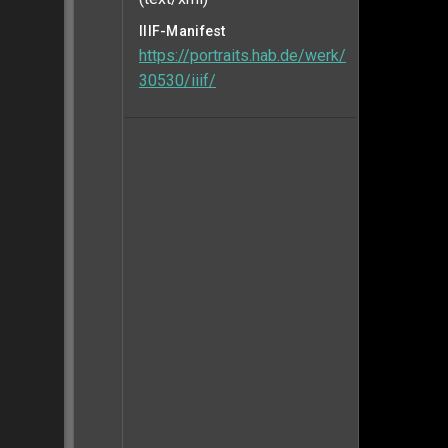
IIIF-Manifest
https://portraits.hab.de/werk/
30530/iiif/