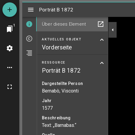
Mirador
Porträt B 1872
Porträt B 1872
Über dieses Element
1
AKTUELLES OBJEKT
Vorderseite
RESSOURCE
Porträt B 1872
Dargestellte Person
Bernabò, Visconti
Jahr
1577
Beschreibung
Text: „Barnabas.“