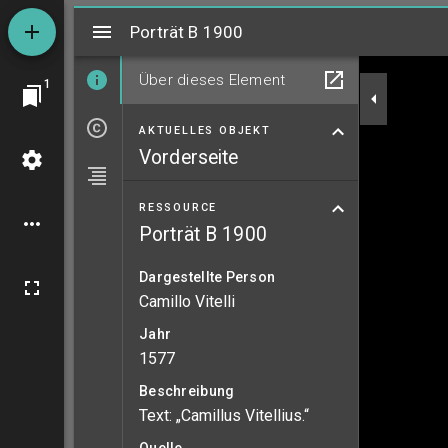
Mirador
Porträt B 1900
Porträt B 1900
Über dieses Element
1
AKTUELLES OBJEKT
Vorderseite
RESSOURCE
Porträt B 1900
Dargestellte Person
Camillo Vitelli
Jahr
1577
Beschreibung
Text: „Camillus Vitellius.“