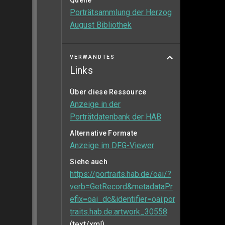
Quelle
Porträtsammlung der Herzog
August Bibliothek
VERWANDTES
Links
Über diese Ressource
Anzeige in der
Porträtdatenbank der HAB
Alternative Formate
Anzeige im DFG-Viewer
Siehe auch
https://portraits.hab.de/oai/?
verb=GetRecord&metadataPr
efix=oai_dc&identifier=oai:por
traits.hab.de:artwork_30558
(text/xml)