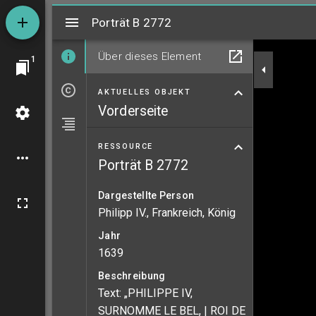
Mirador
Porträt B 2772
Porträt B 2772
Über dieses Element
1
AKTUELLES OBJEKT
Vorderseite
RESSOURCE
Porträt B 2772
Dargestellte Person
Philipp IV., Frankreich, König
Jahr
1639
Beschreibung
Text: „PHILIPPE IV,
SURNOMME LE BEL, | ROI DE