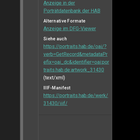
Anzeige in der
Porträtdatenbank der HAB
Alternative Formate
Anzeige im DFG-Viewer
Siehe auch
https://portraits.hab.de/oai/?
verb=GetRecord&metadataPr
efix=oai_dc&identifier=oai:por
traits.hab.de:artwork_31430
(text/xml)
IIIF-Manifest
https://portraits.hab.de/werk/
31430/iiif/