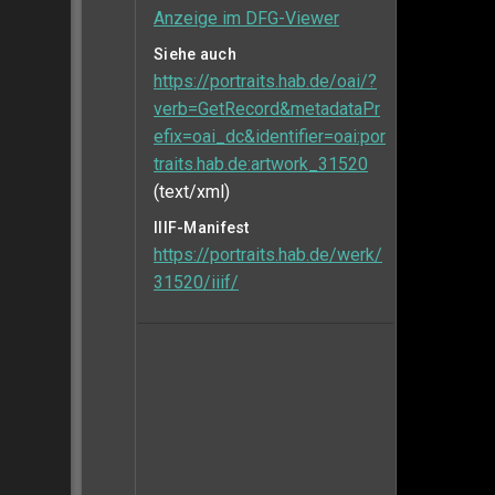
Anzeige im DFG-Viewer
Siehe auch
https://portraits.hab.de/oai/?
verb=GetRecord&metadataPr
efix=oai_dc&identifier=oai:por
traits.hab.de:artwork_31520
(text/xml)
IIIF-Manifest
https://portraits.hab.de/werk/
31520/iiif/