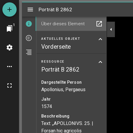
Mirador
Porträt B 2862
Porträt B 2862
Über dieses Element
1
AKTUELLES OBJEKT
Vorderseite
RESSOURCE
Porträt B 2862
Dargestellte Person
Apollonius, Pergaeus
Jahr
1574
Beschreibung
Text: „APOLLONIVS. 25. |
Forsan hic agricolis