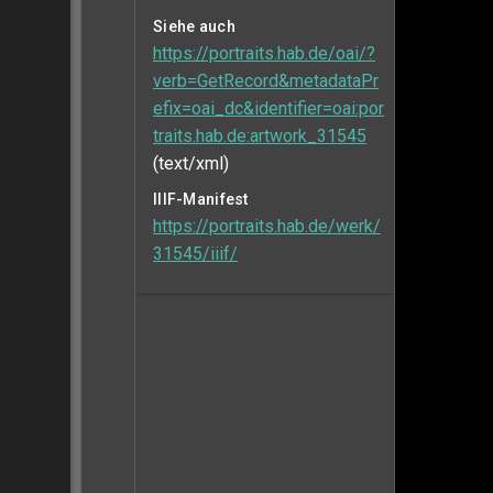
Siehe auch
https://portraits.hab.de/oai/?
verb=GetRecord&metadataPr
efix=oai_dc&identifier=oai:por
traits.hab.de:artwork_31545
(text/xml)
IIIF-Manifest
https://portraits.hab.de/werk/
31545/iiif/