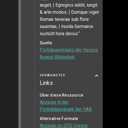
auget, | Egregios addit, iungit
& arte modos. | Dumque viget
Romae tenerae sub flore
iuuentae, | Inuida Germanis
sustulit hora decus.“
Quelle
Porträtsammlung der Herzog
August Bibliothek
VERWANDTES
Links
Über diese Ressource
Anzeige in der
Porträtdatenbank der HAB
Alternative Formate
Anzeige im DFG-Viewer