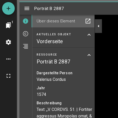
Mirador
Porträt B 2887
Porträt B 2887
Über dieses Element
1
AKTUELLES OBJEKT
Vorderseite
RESSOURCE
Porträt B 2887
Dargestellte Person
Valerius Cordus
Jahr
1574
Beschreibung
Text: „V. CORDVS. 51. | Fortiter
aggressus Myropolas ornat, &