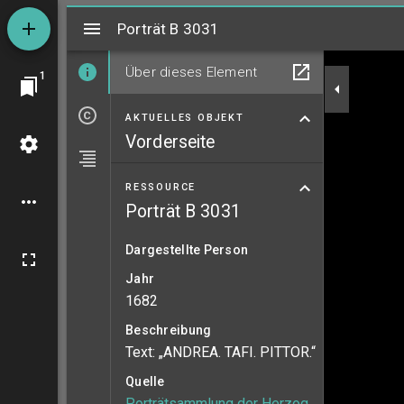
Mirador
Porträt B 3031
Porträt B 3031
Über dieses Element
1
AKTUELLES OBJEKT
Vorderseite
RESSOURCE
Porträt B 3031
Dargestellte Person
Jahr
1682
Beschreibung
Text: „ANDREA. TAFI. PITTOR.“
Quelle
Porträtsammlung der Herzog