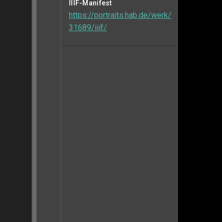
IIIF-Manifest
https://portraits.hab.de/werk/
31689/iiif/