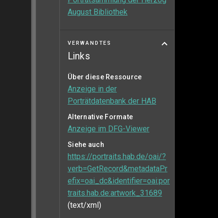
August Bibliothek
VERWANDTES
Links
Über diese Ressource
Anzeige in der
Porträtdatenbank der HAB
Alternative Formate
Anzeige im DFG-Viewer
Siehe auch
https://portraits.hab.de/oai/?
verb=GetRecord&metadataPr
efix=oai_dc&identifier=oai:por
traits.hab.de:artwork_31689
(text/xml)