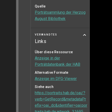
Quelle
Porträtsammlung der Herzog
August Bibliothek
VERWANDTES
Links
Über diese Ressource
Anzeige in der
Porträtdatenbank der HAB
Alternative Formate
Anzeige im DFG-Viewer
Siehe auch
https://portraits.hab.de/oai/?
verb=GetRecord&metadataPr
efix=oai_dc&identifier=oai:por
traits.hab.de:artwork_31695