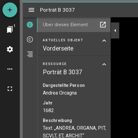
Mirador
Porträt B 3037
Porträt B 3037
Über dieses Element
1
AKTUELLES OBJEKT
Vorderseite
RESSOURCE
Porträt B 3037
Dargestellte Person
Andrea Orcagna
Jahr
1682
Beschreibung
Text: „ANDREA, ORGANA, PIT,
SCVLT, ET, ARCHIT“