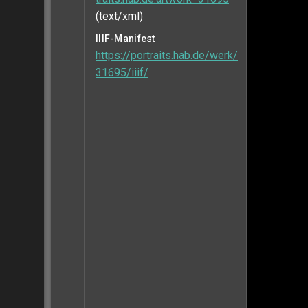
(text/xml)
IIIF-Manifest
https://portraits.hab.de/werk/
31695/iiif/