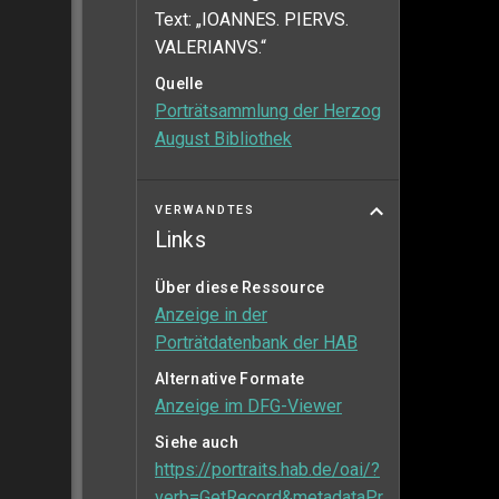
Text: „IOANNES. PIERVS.
VALERIANVS.“
Quelle
Porträtsammlung der Herzog
August Bibliothek
VERWANDTES
Links
Über diese Ressource
Anzeige in der
Porträtdatenbank der HAB
Alternative Formate
Anzeige im DFG-Viewer
Siehe auch
https://portraits.hab.de/oai/?
verb=GetRecord&metadataPr