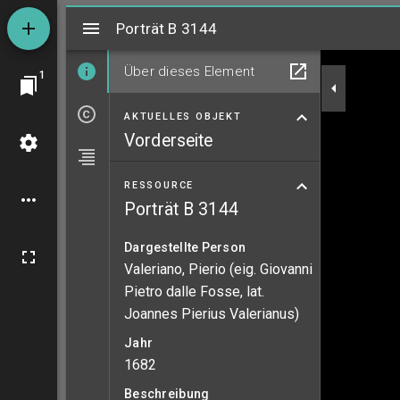
Mirador
Porträt B 3144
Porträt B 3144
Über dieses Element
1
AKTUELLES OBJEKT
Vorderseite
RESSOURCE
Porträt B 3144
Dargestellte Person
Valeriano, Pierio (eig. Giovanni
Pietro dalle Fosse, lat.
Joannes Pierius Valerianus)
Jahr
1682
Beschreibung