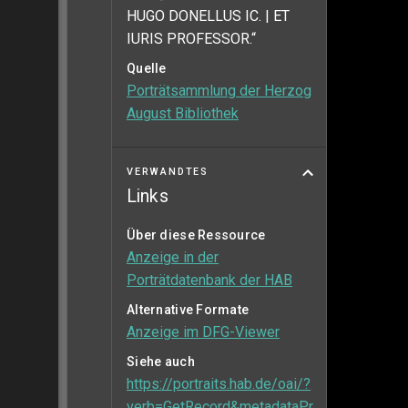
HUGO DONELLUS IC. | ET
IURIS PROFESSOR.“
Quelle
Porträtsammlung der Herzog
August Bibliothek
VERWANDTES
Links
Über diese Ressource
Anzeige in der
Porträtdatenbank der HAB
Alternative Formate
Anzeige im DFG-Viewer
Siehe auch
https://portraits.hab.de/oai/?
verb=GetRecord&metadataPr