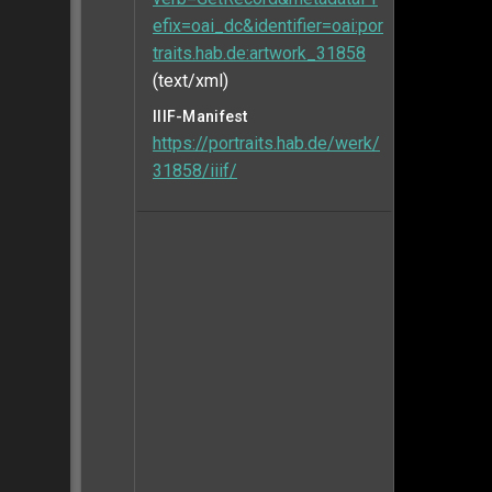
efix=oai_dc&identifier=oai:por
traits.hab.de:artwork_31858
(text/xml)
IIIF-Manifest
https://portraits.hab.de/werk/
31858/iiif/