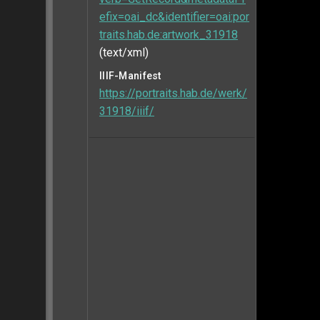
efix=oai_dc&identifier=oai:por
traits.hab.de:artwork_31918
(text/xml)
IIIF-Manifest
https://portraits.hab.de/werk/
31918/iiif/