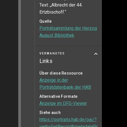
Text: „Albrecht der 44.
Ertzbischoff.“
Quelle
Porträtsammlung der Herzog
August Bibliothek
VERWANDTES
Links
Über diese Ressource
Anzeige in der
Porträtdatenbank der HAB
Alternative Formate
Anzeige im DFG-Viewer
Siehe auch
https://portraits.hab.de/oai/?
verb=GetRecord&metadataPr