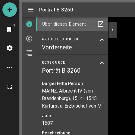
Mirador
Porträt B 3260
Porträt B 3260
Über dieses Element
1
AKTUELLES OBJEKT
Vorderseite
RESSOURCE
Porträt B 3260
Dargestellte Person
MAINZ: Albrecht IV. (von
Brandenburg), 1514–1545
Kurfürst u. Erzbischof von M.
Jahr
1607
Beschreibung