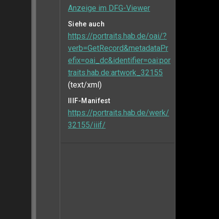
Anzeige im DFG-Viewer
Siehe auch
https://portraits.hab.de/oai/?
verb=GetRecord&metadataPr
efix=oai_dc&identifier=oai:por
traits.hab.de:artwork_32155
(text/xml)
IIIF-Manifest
https://portraits.hab.de/werk/
32155/iiif/