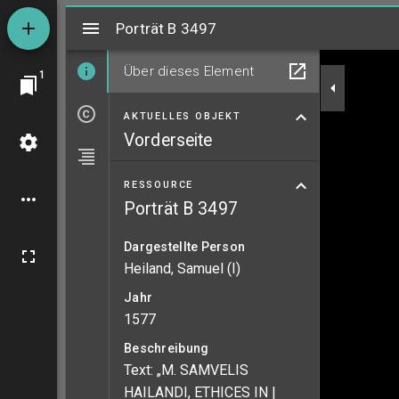
Mirador
Porträt B 3497
Porträt B 3497
Über dieses Element
1
AKTUELLES OBJEKT
Vorderseite
RESSOURCE
Porträt B 3497
Dargestellte Person
Heiland, Samuel (I)
Jahr
1577
Beschreibung
Text: „M. SAMVELIS
HAILANDI, ETHICES IN |