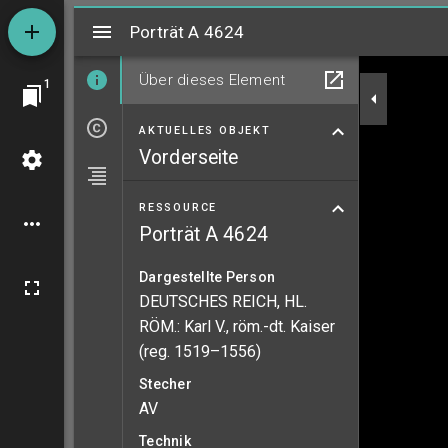
Mirador
Porträt A 4624
Porträt A 4624
Über dieses Element
1
AKTUELLES OBJEKT
Vorderseite
RESSOURCE
Porträt A 4624
Dargestellte Person
DEUTSCHES REICH, HL.
RÖM.: Karl V., röm.-dt. Kaiser
(reg. 1519–1556)
Stecher
AV
Technik