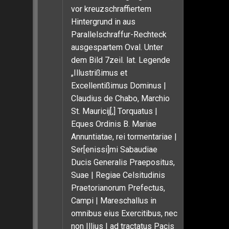
vor kreuzschraffiertem
Hintergrund in aus
Parallelschraffur-Rechteck
ausgespartem Oval. Unter
dem Bild 7zeil. lat. Legende
„Illustrißimus et
Excellentißimus Dominus |
Claudius de Chabo, Marchio
St. Mauricij[,] Torquatus |
Eques Ordinis B. Mariae
Annuntiatae, rei tormentariae |
Ser[enissi]mi Sabaudiae
Ducis Generalis Praepositus,
Suae | Regiae Celsitudinis
Praetorianorum Prefectus,
Campi | Mareschallus in
omnibus eius Exercitibus, nec
non Illius | ad tractatus Pacis