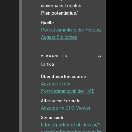
universalis Legatus
Plenipotentiarius.“
Quelle
Porträtsammlung der Herzog
August Bibliothek
VERWANDTES
Links
Über diese Ressource
Anzeige in der
Porträtdatenbank der HAB
Alternative Formate
Anzeige im DFG-Viewer
Siehe auch
https://portraits.hab.de/oai/?