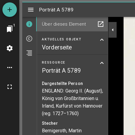
Mirador
Porträt A 5789
Porträt A 5789
Über dieses Element
1
AKTUELLES OBJEKT
Vorderseite
RESSOURCE
Porträt A 5789
Dargestellte Person
ENGLAND: Georg II. (August),
König von Großbritannien u.
Irland, Kurfürst von Hannover
(reg. 1727–1760)
Stecher
Bernigeroth, Martin