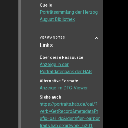
Quelle
Porträtsammlung der Herzog
August Bibliothek
VERWANDTES
Links
Über diese Ressource
Anzeige in der
Porträtdatenbank der HAB
Alternative Formate
Anzeige im DFG-Viewer
Siehe auch
https://portraits.hab.de/oai/?
verb=GetRecord&metadataPr
efix=oai_dc&identifier=oai:por
traits.hab.de:artwork_6201