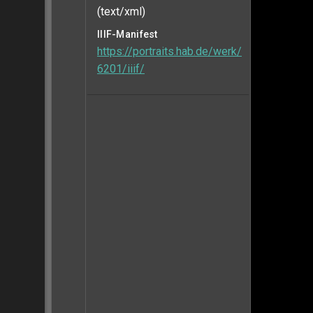
(text/xml)
IIIF-Manifest
https://portraits.hab.de/werk/
6201/iiif/