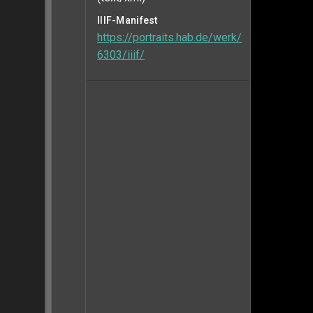
IIIF-Manifest
https://portraits.hab.de/werk/
6303/iiif/