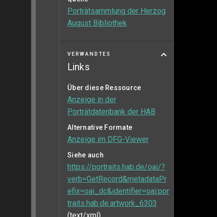
Porträtsammlung der Herzog
August Bibliothek
VERWANDTES
Links
Über diese Ressource
Anzeige in der
Porträtdatenbank der HAB
Alternative Formate
Anzeige im DFG-Viewer
Siehe auch
https://portraits.hab.de/oai/?
verb=GetRecord&metadataPr
efix=oai_dc&identifier=oai:por
traits.hab.de:artwork_6303
(text/xml)