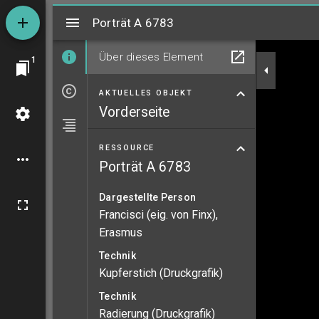
Mirador
Porträt A 6783
Porträt A 6783
Über dieses Element
1
AKTUELLES OBJEKT
Vorderseite
RESSOURCE
Porträt A 6783
Dargestellte Person
Francisci (eig. von Finx),
Erasmus
Technik
Kupferstich (Druckgrafik)
Technik
Radierung (Druckgrafik)