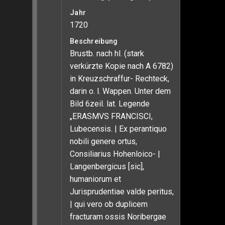
Jahr
1720
Beschreibung
Brustb. nach hl. (stark
verkürzte Kopie nach A 6782)
in Kreuzschraffur- Rechteck,
darin o. l. Wappen. Unter dem
Bild 6zeil. lat. Legende
„ERASMVS FRANCISCI,
Lubecensis. | Ex perantiquo
nobili genere ortus,
Consiliarius Hohenloico- |
Langenbergicus [sic],
humaniorum et
Jurisprudentiae valde peritus,
| qui vero ob duplicem
fracturam ossis Noribergae