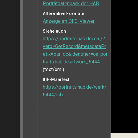
Porträtdatenbank der HAB
Alternative Formate
Anzeige im DFG-Viewer
Siehe auch
https://portraits.hab.de/oai/?
verb=GetRecord&metadataPr
efix=oai_dc&identifier=oai:por
traits.hab.de:artwork_6444
(text/xml)
IIIF-Manifest
https://portraits.hab.de/werk/
6444/iiif/