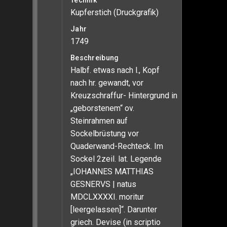
Technik
Kupferstich (Druckgrafik)
Jahr
1749
Beschreibung
Halbf. etwas nach l., Kopf
nach hr. gewandt, vor
Kreuzschraffur- Hintergrund in
„geborstenem“ ov.
Steinrahmen auf
Sockelbrüstung vor
Quaderwand-Rechteck. Im
Sockel 2zeil. lat. Legende
„IOHANNES MATTHIAS
GESNERVS | natus
MDCLXXXXI. moritur
[leergelassen]“. Darunter
griech. Devise (in scriptio