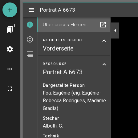
Mirador
Porträt A 6673
Porträt A 6673
Über dieses Element
1
AKTUELLES OBJEKT
Vorderseite
RESSOURCE
Porträt A 6673
Dargestellte Person
Foa, Eugénie (eig. Eugénie-
Rebecca Rodrigues, Madame
Gradis)
Stecher
Alboth, G.
Technik