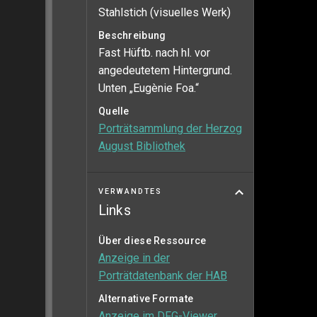
Stahlstich (visuelles Werk)
Beschreibung
Fast Hüftb. nach hl. vor
angedeutetem Hintergrund.
Unten „Eugènie Foa.“
Quelle
Porträtsammlung der Herzog
August Bibliothek
VERWANDTES
Links
Über diese Ressource
Anzeige in der
Porträtdatenbank der HAB
Alternative Formate
Anzeige im DFG-Viewer