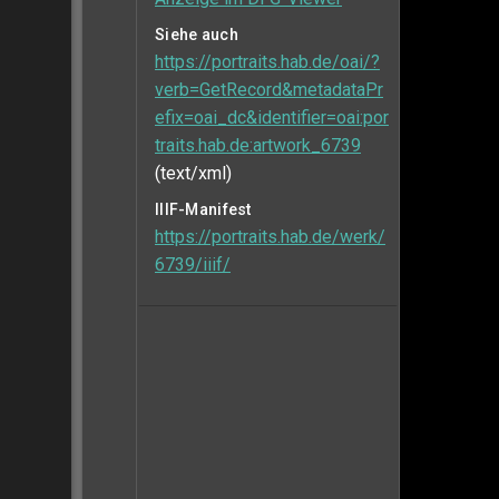
Siehe auch
https://portraits.hab.de/oai/?
verb=GetRecord&metadataPr
efix=oai_dc&identifier=oai:por
traits.hab.de:artwork_6739
(text/xml)
IIIF-Manifest
https://portraits.hab.de/werk/
6739/iiif/