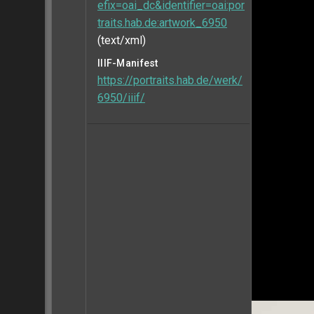
efix=oai_dc&identifier=oai:por
traits.hab.de:artwork_6950
(text/xml)
IIIF-Manifest
https://portraits.hab.de/werk/
6950/iiif/