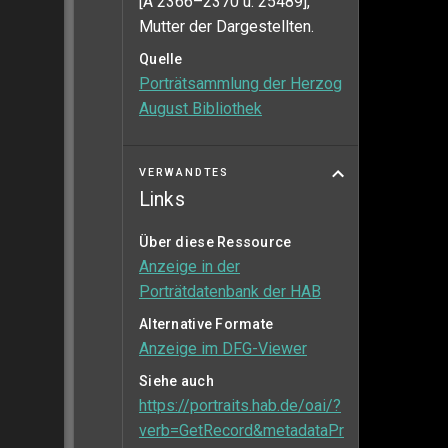
[A 2366–2370 u. 25489],
Mutter der Dargestellten.
Quelle
Porträtsammlung der Herzog
August Bibliothek
VERWANDTES
Links
Über diese Ressource
Anzeige in der
Porträtdatenbank der HAB
Alternative Formate
Anzeige im DFG-Viewer
Siehe auch
https://portraits.hab.de/oai/?
verb=GetRecord&metadataPr