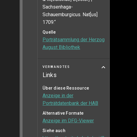
Sachsenhaga-
Schauemburgicus. Nat[us]
1709.“
Quelle
Porträtsammlung der Herzog
August Bibliothek
VERWANDTES
Links
Über diese Ressource
Anzeige in der
Porträtdatenbank der HAB
Alternative Formate
Anzeige im DFG-Viewer
Siehe auch