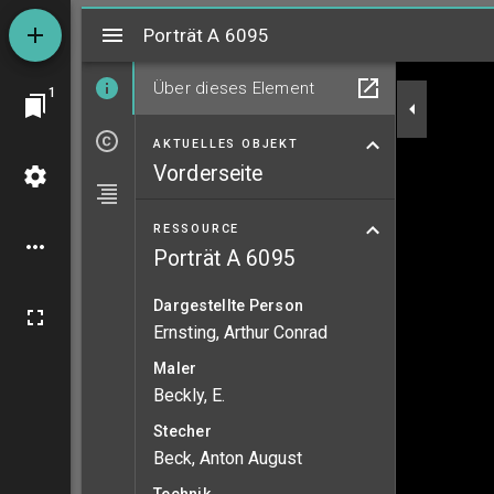
Mirador
Porträt A 6095
Porträt A 6095
Über dieses Element
1
AKTUELLES OBJEKT
Vorderseite
RESSOURCE
Porträt A 6095
Dargestellte Person
Ernsting, Arthur Conrad
Maler
Beckly, E.
Stecher
Beck, Anton August