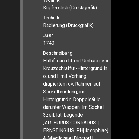
Technik
Kupferstich (Druckgrafik)
Technik
Radierung (Druckgrafik)
Jahr
1740
Beschreibung
Halbf. nach hl. mit Umhang, vor
Kreuzschraffur-Hintergrund in
o. und l. mit Vorhang
drapiertem ov. Rahmen auf
Sockelbrüstung, im
Hintergrund r. Doppelsäule,
darunter Wappen. Im Sockel
3zeil. lat. Legende
„ARTHURUS CONRADUS |
ERNSTINGIUS. PH[ilosophiae]
& M[edicinae] D[octor] |