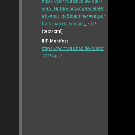
https://portraits.hab.de/oai/?
verb=GetRecord&metadataPr
efix=oai_dc&identifier=oai:por
traits.hab.de:artwork_7019
(text/xml)
IIIF-Manifest
https://portraits.hab.de/werk/
7019/iiif/