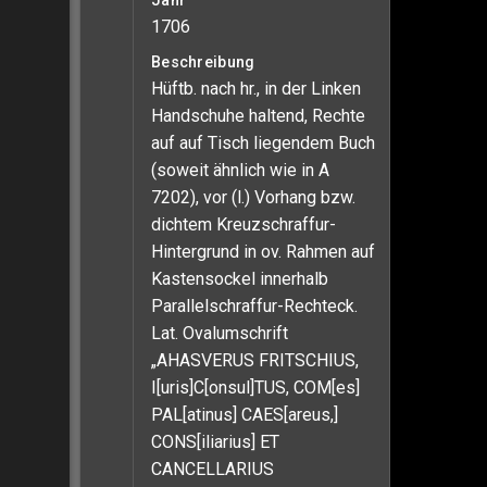
Jahr
1706
Beschreibung
Hüftb. nach hr., in der Linken
Handschuhe haltend, Rechte
auf auf Tisch liegendem Buch
(soweit ähnlich wie in A
7202), vor (l.) Vorhang bzw.
dichtem Kreuzschraffur-
Hintergrund in ov. Rahmen auf
Kastensockel innerhalb
Parallelschraffur-Rechteck.
Lat. Ovalumschrift
„AHASVERUS FRITSCHIUS,
I[uris]C[onsul]TUS, COM[es]
PAL[atinus] CAES[areus,]
CONS[iliarius] ET
CANCELLARIUS