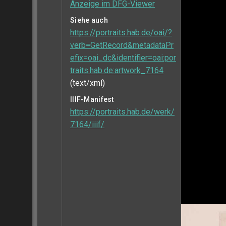
Anzeige im DFG-Viewer
Siehe auch
https://portraits.hab.de/oai/?
verb=GetRecord&metadataPr
efix=oai_dc&identifier=oai:por
traits.hab.de:artwork_7164
(text/xml)
IIIF-Manifest
https://portraits.hab.de/werk/
7164/iiif/