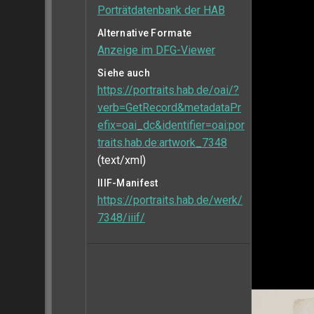
Porträtdatenbank der HAB
Alternative Formate
Anzeige im DFG-Viewer
Siehe auch
https://portraits.hab.de/oai/?
verb=GetRecord&metadataPr
efix=oai_dc&identifier=oai:por
traits.hab.de:artwork_7348
(text/xml)
IIIF-Manifest
https://portraits.hab.de/werk/
7348/iiif/