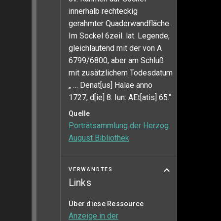
innerhalb rechteckig
gerahmter Quaderwandfläche.
Im Sockel 6zeil. lat. Legende,
gleichlautend mit der von A
6799/6800, aber am Schluß
mit zusätzlichem Todesdatum
„ … Denat[us] Halae anno
1727, d[ie] 8. Iun: AEt[atis] 65.“
Quelle
Porträtsammlung der Herzog
August Bibliothek
VERWANDTES
Links
Über diese Ressource
Anzeige in der