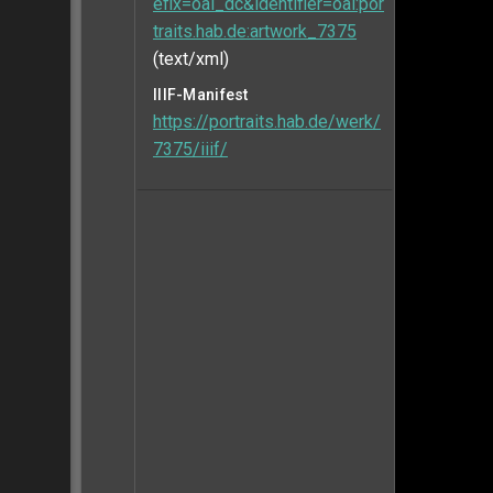
efix=oai_dc&identifier=oai:por
traits.hab.de:artwork_7375
(text/xml)
IIIF-Manifest
https://portraits.hab.de/werk/
7375/iiif/