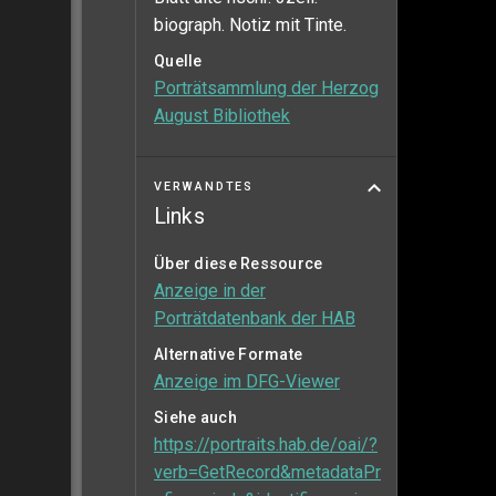
biograph. Notiz mit Tinte.
Quelle
Porträtsammlung der Herzog
August Bibliothek
VERWANDTES
Links
Über diese Ressource
Anzeige in der
Porträtdatenbank der HAB
Alternative Formate
Anzeige im DFG-Viewer
Siehe auch
https://portraits.hab.de/oai/?
verb=GetRecord&metadataPr