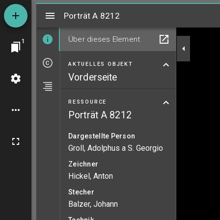
Mirador
Porträt A 8212
Porträt A 8212
Über dieses Element
1
AKTUELLES OBJEKT
Vorderseite
RESSOURCE
Porträt A 8212
Dargestellte Person
Groll, Adolphus a S. Georgio
Zeichner
Hickel, Anton
Stecher
Balzer, Johann