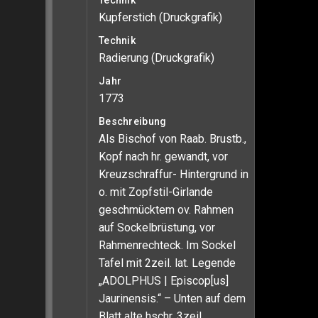
Technik
Kupferstich (Druckgrafik)
Technik
Radierung (Druckgrafik)
Jahr
1773
Beschreibung
Als Bischof von Raab. Brustb.,
Kopf nach hr. gewandt, vor
Kreuzschraffur- Hintergrund in
o. mit Zopfstil-Girlande
geschmücktem ov. Rahmen
auf Sockelbrüstung, vor
Rahmenrechteck. Im Sockel
Tafel mit 2zeil. lat. Legende
„ADOLPHUS | Episcop[us]
Jaurinensis.“ – Unten auf dem
Blatt alte hschr. 3zeil.