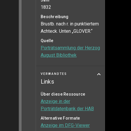
Jahr
1832
Beschreibung
Brustb. nach r. in punktiertem
Achteck. Unten „GLOVER.“
Quelle
Porträtsammlung der Herzog
August Bibliothek
VERWANDTES
Links
Über diese Ressource
Anzeige in der
Porträtdatenbank der HAB
Alternative Formate
Anzeige im DFG-Viewer