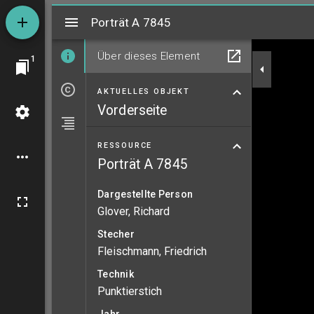
Mirador
Porträt A 7845
Porträt A 7845
Über dieses Element
1
AKTUELLES OBJEKT
Vorderseite
RESSOURCE
Porträt A 7845
Dargestellte Person
Glover, Richard
Stecher
Fleischmann, Friedrich
Technik
Punktierstich