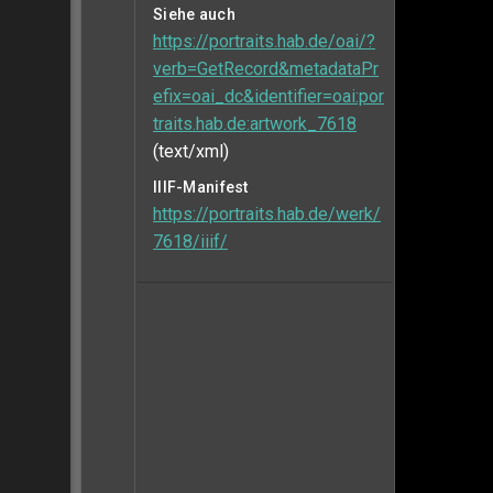
Siehe auch
https://portraits.hab.de/oai/?
verb=GetRecord&metadataPr
efix=oai_dc&identifier=oai:por
traits.hab.de:artwork_7618
(text/xml)
IIIF-Manifest
https://portraits.hab.de/werk/
7618/iiif/