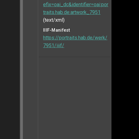
efix=oai_dc&identifier=oai:por
traits.hab.de:artwork_7951
(text/xml)
IIIF-Manifest
https://portraits.hab.de/werk/
7951/iiif/