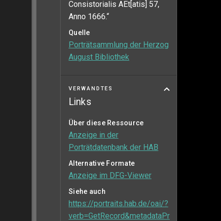
Consistorialis AEt[atis] 57,
Anno 1666.“
Quelle
Porträtsammlung der Herzog
August Bibliothek
VERWANDTES
Links
Über diese Ressource
Anzeige in der
Porträtdatenbank der HAB
Alternative Formate
Anzeige im DFG-Viewer
Siehe auch
https://portraits.hab.de/oai/?
verb=GetRecord&metadataPr