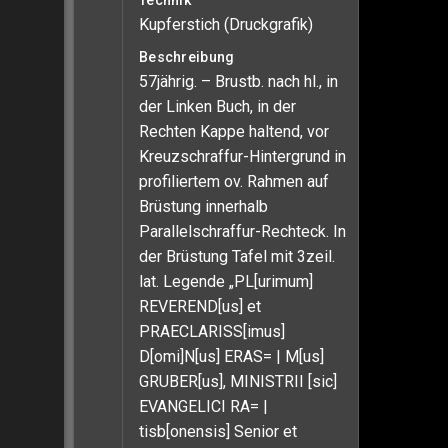
Technik
Kupferstich (Druckgrafik)
Beschreibung
57jährig. – Brustb. nach hl., in
der Linken Buch, in der
Rechten Kappe haltend, vor
Kreuzschraffur-Hintergrund in
profiliertem ov. Rahmen auf
Brüstung innerhalb
Parallelschraffur-Rechteck. In
der Brüstung Tafel mit 3zeil.
lat. Legende „PL[urimum]
REVEREND[us] et
PRAECLARISS[imus]
D[omi]N[us] ERAS= | M[us]
GRUBER[us], MINISTRII [sic]
EVANGELICI RA= |
tisb[onensis] Senior et