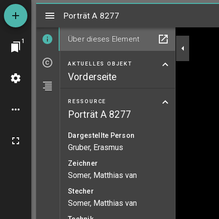
Mirador
Porträt A 8277
Porträt A 8277
Über dieses Element
1
AKTUELLES OBJEKT
Vorderseite
RESSOURCE
Porträt A 8277
Dargestellte Person
Gruber, Erasmus
Zeichner
Somer, Matthias van
Stecher
Somer, Matthias van