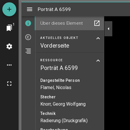
Mirador
Porträt A 6599
Porträt A 6599
Über dieses Element
1
AKTUELLES OBJEKT
Vorderseite
RESSOURCE
Porträt A 6599
Dargestellte Person
Flamel, Nicolas
Stecher
Knorr, Georg Wolfgang
Technik
Radierung (Druckgrafik)