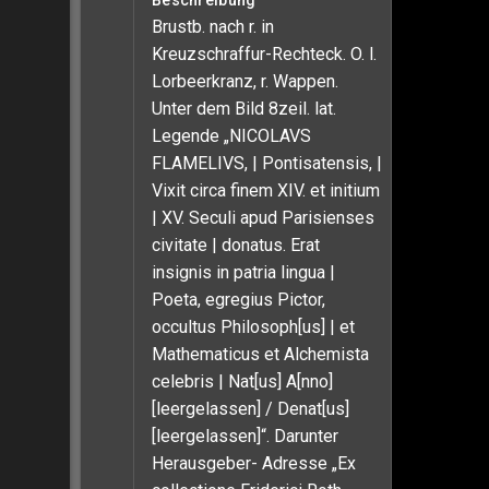
Beschreibung
Brustb. nach r. in
Kreuzschraffur-Rechteck. O. l.
Lorbeerkranz, r. Wappen.
Unter dem Bild 8zeil. lat.
Legende „NICOLAVS
FLAMELIVS, | Pontisatensis, |
Vixit circa finem XIV. et initium
| XV. Seculi apud Parisienses
civitate | donatus. Erat
insignis in patria lingua |
Poeta, egregius Pictor,
occultus Philosoph[us] | et
Mathematicus et Alchemista
celebris | Nat[us] A[nno]
[leergelassen] / Denat[us]
[leergelassen]“. Darunter
Herausgeber- Adresse „Ex