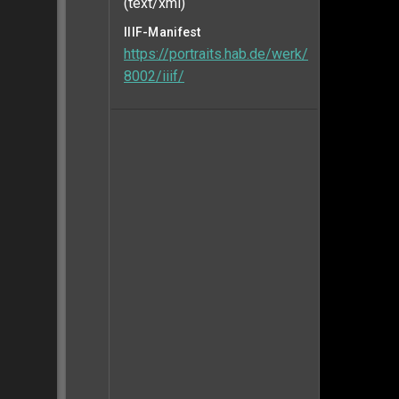
(text/xml)
IIIF-Manifest
https://portraits.hab.de/werk/
8002/iiif/