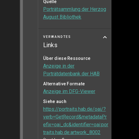
Quelle
Porträtsammlung der Herzog
August Bibliothek
VERWANDTES
Links
Über diese Ressource
Anzeige in der
Porträtdatenbank der HAB
Alternative Formate
Anzeige im DFG-Viewer
Siehe auch
https://portraits.hab.de/oai/?
verb=GetRecord&metadataPr
efix=oai_dc&identifier=oai:por
traits.hab.de:artwork_8002