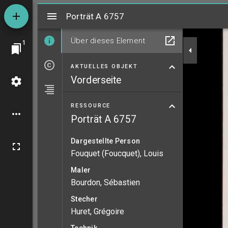
Mirador
Porträt A 6757
Porträt A 6757
Über dieses Element
1
AKTUELLES OBJEKT
Vorderseite
RESSOURCE
Porträt A 6757
Dargestellte Person
Fouquet (Foucquet), Louis
Maler
Bourdon, Sébastien
Stecher
Huret, Grégoire