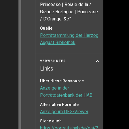
Princesse | Roiale de la /
Grande Bretagne | Princesse
/ D’Orange, &c.“
Quelle
Porträtsammlung der Herzog
August Bibliothek
VERWANDTES
Links
Über diese Ressource
Anzeige in der
Porträtdatenbank der HAB
Alternative Formate
Anzeige im DFG-Viewer
Siehe auch
https://portraits.hab.de/oai/?