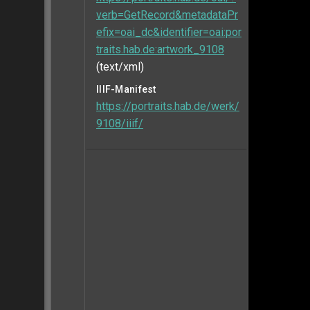
verb=GetRecord&metadataPr
efix=oai_dc&identifier=oai:por
traits.hab.de:artwork_9108
(text/xml)
IIIF-Manifest
https://portraits.hab.de/werk/
9108/iiif/