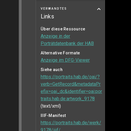
VERWANDTES
Links
Über diese Ressource
Anzeige in der
Porträtdatenbank der HAB
Alternative Formate
Anzeige im DFG-Viewer
Siehe auch
https://portraits.hab.de/oai/?
verb=GetRecord&metadataPr
efix=oai_dc&identifier=oai:por
traits.hab.de:artwork_9178
(text/xml)
IIIF-Manifest
https://portraits.hab.de/werk/
9178/iiif/