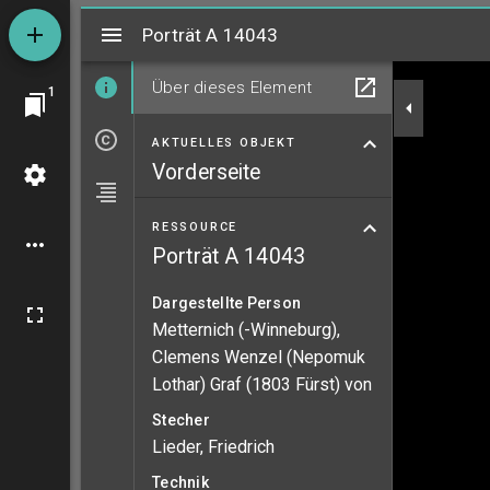
Mirador
Porträt A 14043
Porträt A 14043
Über dieses Element
1
AKTUELLES OBJEKT
Vorderseite
RESSOURCE
Porträt A 14043
Dargestellte Person
Metternich (-Winneburg),
Clemens Wenzel (Nepomuk
Lothar) Graf (1803 Fürst) von
Stecher
Lieder, Friedrich
Technik