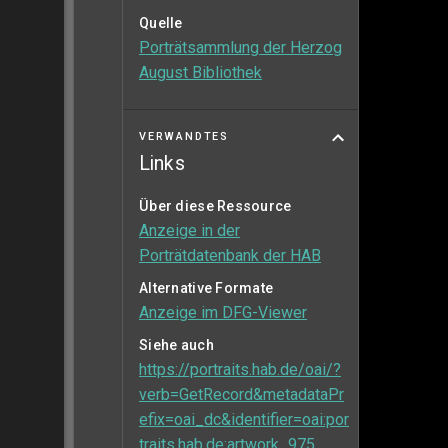
Quelle
Porträtsammlung der Herzog
August Bibliothek
VERWANDTES
Links
Über diese Ressource
Anzeige in der
Porträtdatenbank der HAB
Alternative Formate
Anzeige im DFG-Viewer
Siehe auch
https://portraits.hab.de/oai/?
verb=GetRecord&metadataPr
efix=oai_dc&identifier=oai:por
traits.hab.de:artwork_975