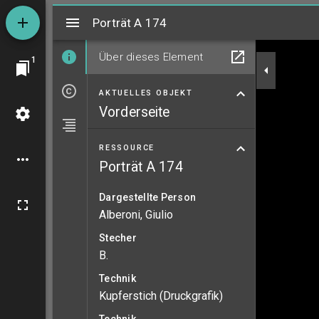
Mirador
Porträt A 174
Porträt A 174
Über dieses Element
1
AKTUELLES OBJEKT
Vorderseite
RESSOURCE
Porträt A 174
Dargestellte Person
Alberoni, Giulio
Stecher
B.
Technik
Kupferstich (Druckgrafik)