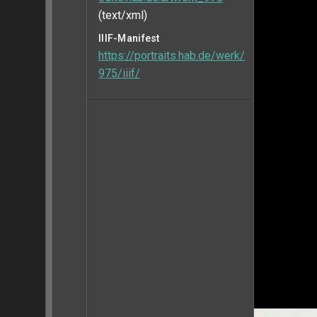
(text/xml)
IIIF-Manifest
https://portraits.hab.de/werk/
975/iiif/