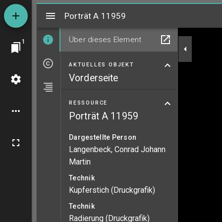
Mirador
Porträt A 11959
Porträt A 11959
Über dieses Element
1
AKTUELLES OBJEKT
Vorderseite
RESSOURCE
Porträt A 11959
Dargestellte Person
Langenbeck, Conrad Johann
Martin
Technik
Kupferstich (Druckgrafik)
Technik
Radierung (Druckgrafik)