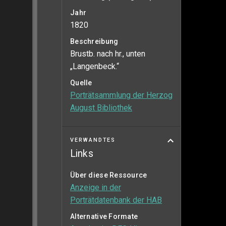
Jahr
1820
Beschreibung
Brustb. nach hr., unten
„Langenbeck.“
Quelle
Porträtsammlung der Herzog
August Bibliothek
VERWANDTES
Links
Über diese Ressource
Anzeige in der
Porträtdatenbank der HAB
Alternative Formate