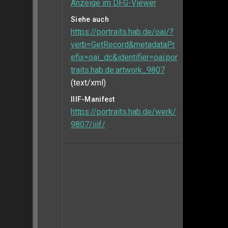
Anzeige im DFG-Viewer
Siehe auch
https://portraits.hab.de/oai/?
verb=GetRecord&metadataPr
efix=oai_dc&identifier=oai:por
traits.hab.de:artwork_9807
(text/xml)
IIIF-Manifest
https://portraits.hab.de/werk/
9807/iiif/