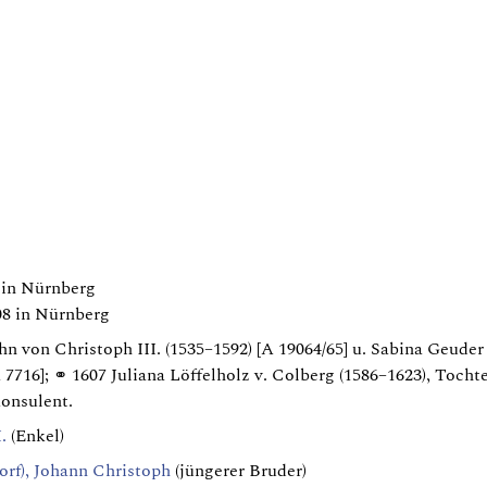
 in Nürnberg
08 in Nürnberg
ohn von Christoph III. (1535–1592) [A 19064/65] u. Sabina Geuder
 7716]; ⚭ 1607 Juliana Löffelholz v. Colberg (1586–1623), Tocht
konsulent.
.
(Enkel)
orf), Johann Christoph
(jüngerer Bruder)