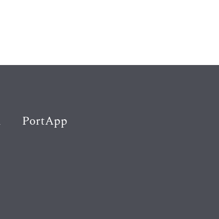
K
PortApp