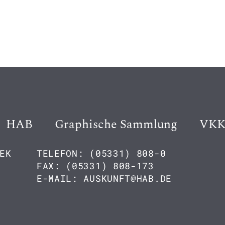
HAB
Graphische Sammlung
VK
EK
TELEFON: (05331) 808-0
FAX: (05331) 808-173
E-MAIL: AUSKUNFT@HAB.DE