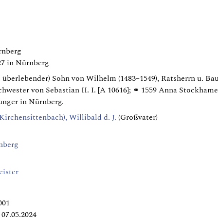
rnberg
27 in Nürnberg
3. überlebender) Sohn von Wilhelm (1483–1549), Ratsherrn u. B
chwester von Sebastian II. I. [A 10616]; ⚭ 1559 Anna Stockhamer
unger in Nürnberg.
Kirchensittenbach), Willibald d. J.
(Großvater)
nberg
ister
001
07.05.2024