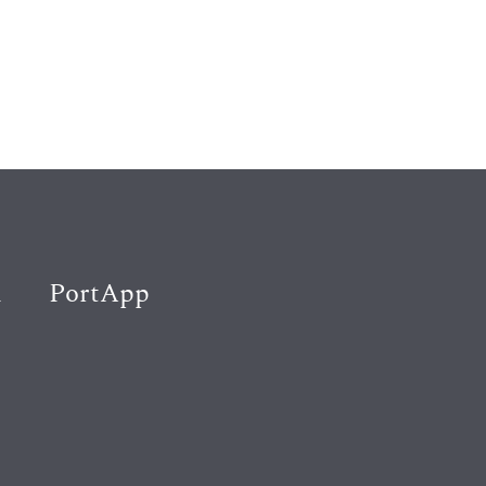
K
PortApp