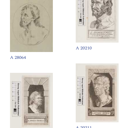
A 20210
A 28064
A 20211