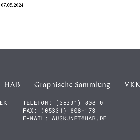
07.05.2024
HAB
Graphische Sammlung
VK
EK
TELEFON: (05331) 808-0
FAX: (05331) 808-173
E-MAIL: AUSKUNFT@HAB.DE