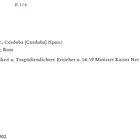
B 174
.; Córdoba [Corduba] (Span.)
.; Rom
ker) u. Tragödiendichter. Erzieher u. 54-59 Minister Kaiser Ne
002