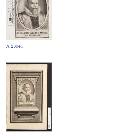
A 23041