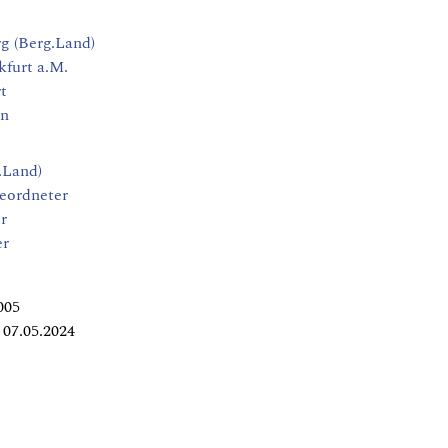
g (Berg.Land)
kfurt a.M.
t
in
.Land)
geordneter
r
er
005
07.05.2024