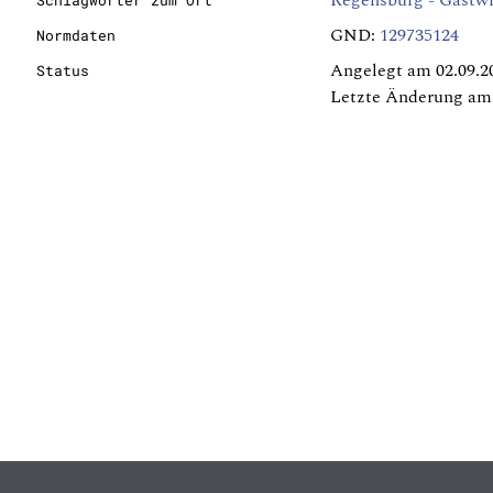
Regensburg - Gastwi
Schlagwörter zum Ort
GND:
129735124
Normdaten
Angelegt am 02.09.2
Status
Letzte Änderung am 