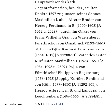
Hauptförderer der kath.
Gegenreformation, bes. der Jesuiten.
Dankte 1597 zugunsten seines Sohnes
Maximilian I. ab. – Älterer Bruder von
Herzog Ferdinand in B. (1550–1608) [A
1062 u. 25287] (durch ihn Onkel von
Franz Wilhelm Graf von Wartenberg,
Fürstbischof von Osnabrück (1593–1661)
[A 15533-35]) u. Kurfürst Ernst von Köln
(1554–1612) [A 11288-91]; Vater des ersten
Kurfürsten Maximilian I. (1573–1651) [A
1084–1093 u. 25294-96] u. von
Fürstbischof Philipp von Regensburg
(1576–1598) [Suppl.], Kurfürst Ferdinand
von Köln (1577–1650) [A 11292-305] u.
Herzog Albrecht in B. und Landgraf von
Leuchtenberg (1584–1666) [A 25284/85].
GND:
118771841
Normdaten