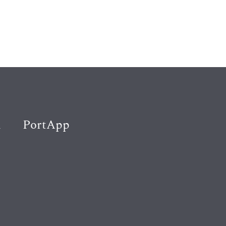
K
PortApp