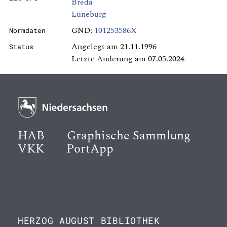
Breda
Lüneburg
GND:
101253586X
Normdaten
Angelegt am 21.11.1996
Status
Letzte Änderung am 07.05.2024
HAB
Graphische Sammlung
VKK
PortApp
HERZOG AUGUST BIBLIOTHEK