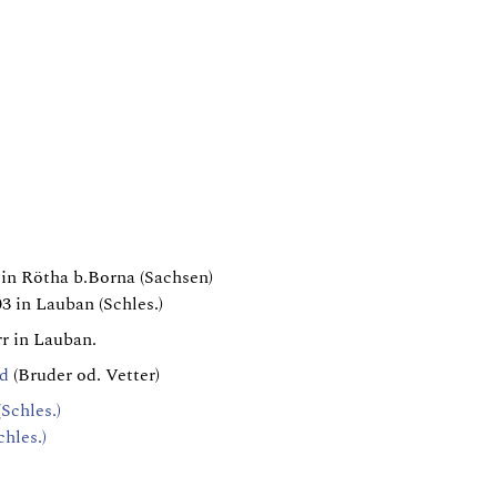
in Rötha b.Borna (Sachsen)
3 in Lauban (Schles.)
r in Lauban.
id
(Bruder od. Vetter)
Schles.)
hles.)