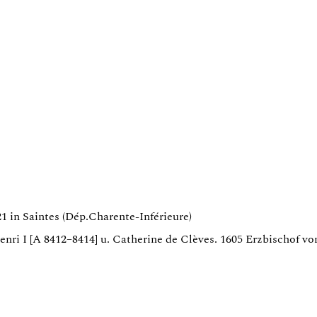
1 in Saintes (Dép.Charente-Inférieure)
nri I [A 8412–8414] u. Catherine de Clèves. 1605 Erzbischof vo